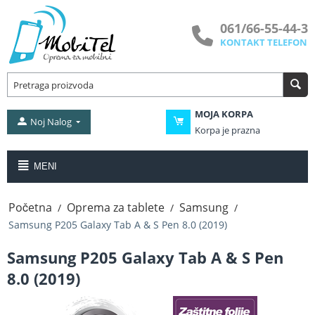
061/66-55-44-3
KONTAKT TELEFON
MOJA KORPA
Noj Nalog
Korpa je prazna
MENI
Početna
Oprema za tablete
Samsung
/
/
/
Samsung P205 Galaxy Tab A & S Pen 8.0 (2019)
Samsung P205 Galaxy Tab A & S Pen
8.0 (2019)