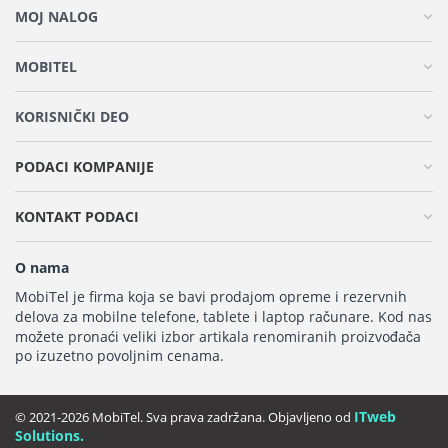
MOJ NALOG
MOBITEL
KORISNIČKI DEO
PODACI KOMPANIJE
KONTAKT PODACI
O nama
MobiTel je firma koja se bavi prodajom opreme i rezervnih
delova za mobilne telefone, tablete i laptop računare. Kod nas
možete pronaći veliki izbor artikala renomiranih proizvođača
po izuzetno povoljnim cenama.
ITweb
© 2021-2026 MobiTel. Sva prava zadržana. Objavljeno od
Solutions.