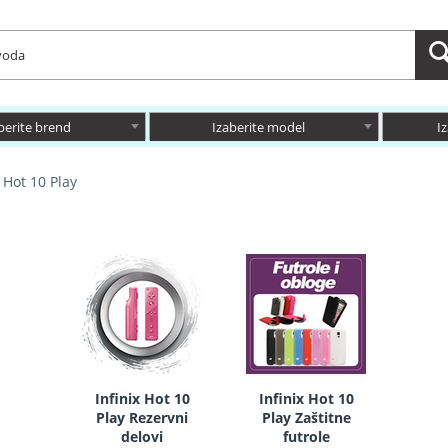
berite brend
Izaberite model
I
x Hot 10 Play
Infinix Hot 10
Infinix Hot 10
Play Rezervni
Play Zaštitne
delovi
futrole