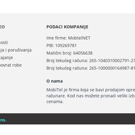
DEO
PODACI KOMPANIJE
Ime firme: MobtelNET
nosti
PIB: 109269781
nja i poručivanja
Matični broj:
64056638
tajanje
Broj tekućeg računa: 265-1040310002791-2
povrat robe
Broj tekućeg računa: 265-1000000164987-8
O nama
MobiTel je firma koja se bavi prodajom opre
računare. Kod nas možete pronaći veliki iz
cenama.
ns.