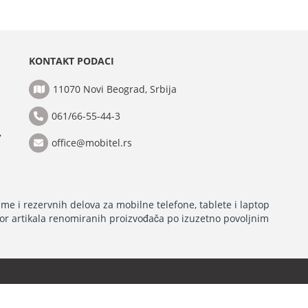
KONTAKT PODACI
11070 Novi Beograd, Srbija
061/66-55-44-3
7
office@mobitel.rs
1
me i rezervnih delova za mobilne telefone, tablete i laptop
bor artikala renomiranih proizvođača po izuzetno povoljnim