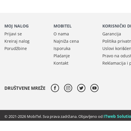
MOJ NALOG
MOBITEL
KORISNIČKI 
Prijavi se
O nama
Garancija
Kreiraj nalog
Najniža cena
Politika privat
Porudžbine
Isporuka
Uslovi korišće
Plaćanje
Pravo na odus
Kontakt
Reklamacija i 
DRUŠTVENE MREŽE
ITweb Solutio
© 2021-2026 MobiTel. Sva prava zadržana. Objavljeno od