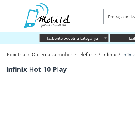
Izaberite početnu kategoriju
Iza
Početna
Oprema za mobilne telefone
Infinix
/
/
/
Infini
Infinix Hot 10 Play