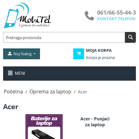
061/66-55-44-3
KONTAKT TELEFON
MOJA KORPA
Noj Nalog
Korpa je prazna
MENI
Početna
Oprema za laptop
/
/
Acer
Acer
Acer - Punjaci
za laptop