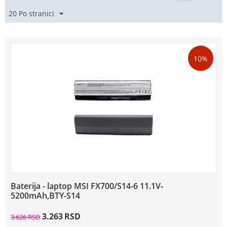
20 Po stranici
10%
Baterija - laptop MSI FX700/S14-6 11.1V-
5200mAh,BTY-S14
3.263
RSD
3.626
RSD