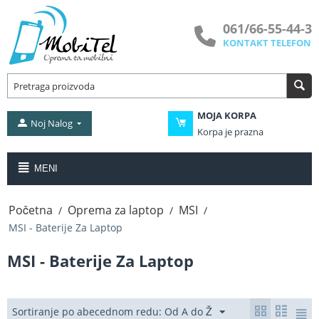
061/66-55-44-3
KONTAKT TELEFON
MOJA KORPA
Noj Nalog
Korpa je prazna
MENI
Početna
Oprema za laptop
MSI
/
/
/
MSI - Baterije Za Laptop
MSI - Baterije Za Laptop
Sortiranje po abecednom redu: Od A do Ž