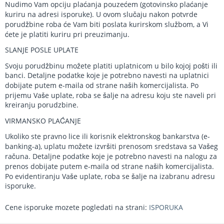
Nudimo Vam opciju plaćanja pouzećem (gotovinsko plaćanje
kuriru na adresi isporuke). U ovom slučaju nakon potvrde
porudžbine roba će Vam biti poslata kurirskom službom, a Vi
ćete je platiti kuriru pri preuzimanju.
SLANJE POSLE UPLATE
Svoju porudžbinu možete platiti uplatnicom u bilo kojoj pošti ili
banci. Detaljne podatke koje je potrebno navesti na uplatnici
dobijate putem e-maila od strane naših komercijalista. Po
prijemu Vaše uplate, roba se šalje na adresu koju ste naveli pri
kreiranju porudzbine.
VIRMANSKO PLAĆANJE
Ukoliko ste pravno lice ili korisnik elektronskog bankarstva (e-
banking-a), uplatu možete izvršiti prenosom sredstava sa Vašeg
računa. Detaljne podatke koje je potrebno navesti na nalogu za
prenos dobijate putem e-maila od strane naših komercijalista.
Po evidentiranju Vaše uplate, roba se šalje na izabranu adresu
isporuke.
Cene isporuke mozete pogledati na strani:
ISPORUKA