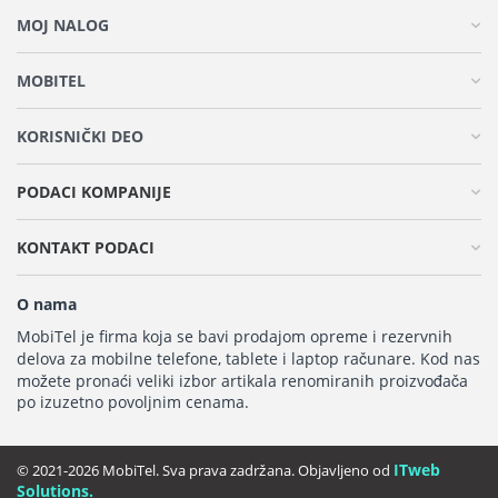
MOJ NALOG
MOBITEL
KORISNIČKI DEO
PODACI KOMPANIJE
KONTAKT PODACI
O nama
MobiTel je firma koja se bavi prodajom opreme i rezervnih
delova za mobilne telefone, tablete i laptop računare. Kod nas
možete pronaći veliki izbor artikala renomiranih proizvođača
po izuzetno povoljnim cenama.
ITweb
© 2021-2026 MobiTel. Sva prava zadržana. Objavljeno od
Solutions.