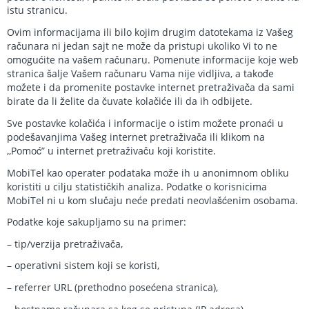
istu stranicu.
Ovim informacijama ili bilo kojim drugim datotekama iz Vašeg
računara ni jedan sajt ne može da pristupi ukoliko Vi to ne
omogućite na vašem računaru. Pomenute informacije koje web
stranica šalje Vašem računaru Vama nije vidljiva, a takođe
možete i da promenite postavke internet pretraživača da sami
birate da li želite da čuvate kolačiće ili da ih odbijete.
Sve postavke kolačića i informacije o istim možete pronaći u
podešavanjima Vašeg internet pretraživača ili klikom na
,,Pomoć” u internet pretraživaču koji koristite.
MobiTel kao operater podataka može ih u anonimnom obliku
koristiti u cilju statističkih analiza. Podatke o korisnicima
MobiTel ni u kom slučaju neće predati neovlašćenim osobama.
Podatke koje sakupljamo su na primer:
– tip/verzija pretraživača,
– operativni sistem koji se koristi,
– referrer URL (prethodno posećena stranica),