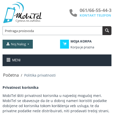
061/66-55-44-3
KONTAKT TELEFON
MOJA KORPA
Noj Nalog
Korpa je prazna
MENI
Početna
/
Politika privatnosti
Privatnost korisnika
MobiTel štiti privatnost korisnika u najvećoj mogućoj meri.
MobiTel se obavezuje da će u dobroj nameri koristiti podatke
dobijene od korisnika tokom korišćenja veb usluga, te da
privatne podatke neće distribuirati, niti prodavati trećoj strani,