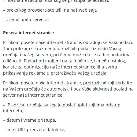
– hostname računara sa kog se pristupa (IP adresa),
– preko kog browsera ste ušli na naš web sajt.
– vreme upita servera.
Poseta internet stranice
Prilikom posete naše internet stranice, obrađuju se Vaši podaci.
Tom prilikom se razmenjuju različiti podaci između Vašeg
uređaja i našeg servera, pri čemu može da se radi o podacima
o ličnosti. Podaci prikupljeni na taj način se, između ostalog,
koriste za optimizaciju naše internet stranice ili u svrhu
prikazivanja reklama u pretraživaču Vašeg uređaja.
Prilikom posete naše internet stranice, pretraživač koji koristite
na Vašem uređaju će automatski i bez Vaše aktivnosti poslati na
server naše internet stranice:
– IP adresu uređaja sa kog je poslat upit i koji ima pristup
internetu,
– datum i vreme pristupa,
– ime i URL preuzete datoteke,