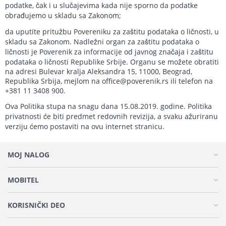
podatke, čak i u slučajevima kada nije sporno da podatke
obrađujemo u skladu sa Zakonom;
da uputite pritužbu Povereniku za zaštitu podataka o ličnosti, u
skladu sa Zakonom. Nadležni organ za zaštitu podataka o
ličnosti je Poverenik za informacije od javnog značaja i zaštitu
podataka o ličnosti Republike Srbije. Organu se možete obratiti
na adresi Bulevar kralja Aleksandra 15, 11000, Beograd,
Republika Srbija, mejlom na office@poverenik.rs ili telefon na
+381 11 3408 900.
Ova Politika stupa na snagu dana 15.08.2019. godine. Politika
privatnosti će biti predmet redovnih revizija, a svaku ažuriranu
verziju ćemo postaviti na ovu internet stranicu.
MOJ NALOG
MOBITEL
KORISNIČKI DEO