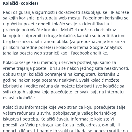
Kolačići (cookies)
Radi osiguranja sigurnosti i dokazivosti sakupljaju se i IP adrese
sa kojih korisnici pristupaju web mestu. Pojedinom korisniku se
u početku posete dodeli kolačić sesije za identifikaciju i
praćenje potrošačke korpice. MobiTel može na korisnikov
kompjuter otpremiti i druge kolačiće, kao što su identifikacioni
broj korisnika u šifriranom obliku (za prepoznavanje korisnika
prilikom naredne posete) i kolačiće sistema Google Analytics
(analiza poseta web stranici) kao i Facebook analitike.
Kolačići sesije se u memoriju servera postavljaju samo za
vreme trajanja posete i brišu se nakon jednog sata neaktivnosti,
dok su trajni kolačići pohranjeni na kompjuteru korisnika 2
godine, nakon toga postanu neaktivni. Svaki kolačić možete
izbrisati ali vodite računa da možete izbrisati i sve kolačiće sa
svih drugih sajtova koje posećujete jer svaki sajt na internetu
ostavlja kolačiće.
Kolačići su informacije koje web stranica koju posećujete šalje
Vašem računaru u svrhu poboljsavanja Vašeg korisničkog
iskustva i potreba. Kolačići čuvaju informacije koje ste Vi
podesili za Vašu pretragu kao što su jezik, adresa, e-mail, ili
podaci o ličnosti, i pamte ih svaki put kada se ponovo vratite na