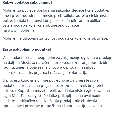
Kakve podatke sakupljamo?
MobiTel za potrebe poslovanja sakuplja sledeće lične podatke:
ime i prezime, adresu i mesto prebivališta, adresu elektronske
pošte, kontakt telefonski broj, lozinku (u šifriranom obliku) te
ostale podatke koje korisnik unese u obrasce
na
www.mobitel.rs
MobiTel ne odgovara za tačnost podataka koje korisnik unese.
Zašto sakupljamo podatke?
Vaši podaci su nam neophodni za zaključenje ugovora o prodaji
na daljinu (dostava naručenih proizvoda), kreiranje porudžbine,
radi ispunjenja obaveza iz ugovora o prodaji – realizaciji
isporuke, naplate, prijema i rešavanja reklamacija.
U procesu kupovine online potrebno je da unesete svoje
podatke u predviđena polja (ime, prezime, e-mail, broj telefona,
adresu). Kupovinu možete realizovati iako niste registrovani na
sajtu MobiTel, kao gost. Podatke prikupljene na ovaj način
koristimo isključivo radi izvršenja prodaje, što obuhvata
upravljanje i praćenje porudžbina i komunikaciju sa Vama.