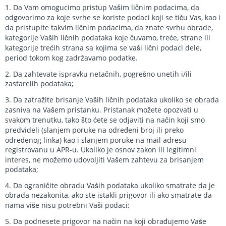
1. Da Vam omogucimo pristup Vašim ličnim podacima, da
odgovorimo za koje svrhe se koriste podaci koji se tiču Vas, kao i
da pristupite takvim ličnim podacima, da znate svrhu obrade,
kategorije Vaših ličnih podataka koje čuvamo, treće, strane ili
kategorije trećih strana sa kojima se vaši lični podaci dele,
period tokom kog zadržavamo podatke.
2. Da zahtevate ispravku netačnih, pogrešno unetih i/ili
zastarelih podataka;
3. Da zatražite brisanje Vaših ličnih podataka ukoliko se obrada
zasniva na Vašem pristanku. Pristanak možete opozvati u
svakom trenutku, tako što ćete se odjaviti na način koji smo
predvideli (slanjem poruke na određeni broj ili preko
određenog linka) kao i slanjem poruke na mail adresu
registrovanu u APR-u. Ukoliko je osnov zakon ili legitimni
interes, ne možemo udovoljiti Vašem zahtevu za brisanjem
podataka;
4. Da ograničite obradu Vaših podataka ukoliko smatrate da je
obrada nezakonita, ako ste istakli prigovor ili ako smatrate da
nama više nisu potrebni Vaši podaci;
5. Da podnesete prigovor na način na koji obrađujemo Vaše