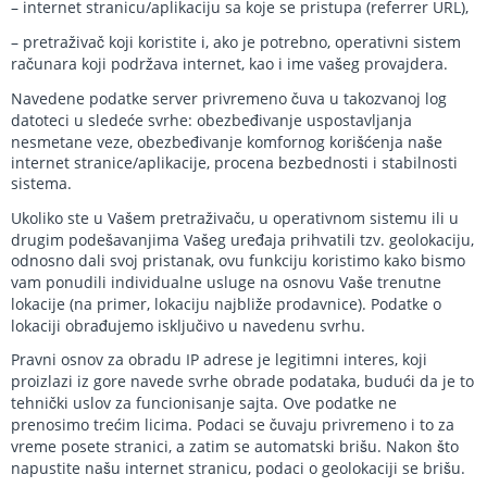
– internet stranicu/aplikaciju sa koje se pristupa (referrer URL),
– pretraživač koji koristite i, ako je potrebno, operativni sistem
računara koji podržava internet, kao i ime vašeg provajdera.
Navedene podatke server privremeno čuva u takozvanoj log
datoteci u sledeće svrhe: obezbeđivanje uspostavljanja
nesmetane veze, obezbeđivanje komfornog korišćenja naše
internet stranice/aplikacije, procena bezbednosti i stabilnosti
sistema.
Ukoliko ste u Vašem pretraživaču, u operativnom sistemu ili u
drugim podešavanjima Vašeg uređaja prihvatili tzv. geolokaciju,
odnosno dali svoj pristanak, ovu funkciju koristimo kako bismo
vam ponudili individualne usluge na osnovu Vaše trenutne
lokacije (na primer, lokaciju najbliže prodavnice). Podatke o
lokaciji obrađujemo isključivo u navedenu svrhu.
Pravni osnov za obradu IP adrese je legitimni interes, koji
proizlazi iz gore navede svrhe obrade podataka, budući da je to
tehnički uslov za funcionisanje sajta. Ove podatke ne
prenosimo trećim licima. Podaci se čuvaju privremeno i to za
vreme posete stranici, a zatim se automatski brišu. Nakon što
napustite našu internet stranicu, podaci o geolokaciji se brišu.