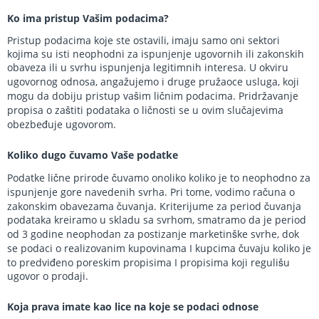
Ko ima pristup Vašim podacima?
Pristup podacima koje ste ostavili, imaju samo oni sektori
kojima su isti neophodni za ispunjenje ugovornih ili zakonskih
obaveza ili u svrhu ispunjenja legitimnih interesa. U okviru
ugovornog odnosa, angažujemo i druge pružaoce usluga, koji
mogu da dobiju pristup vašim ličnim podacima. Pridržavanje
propisa o zaštiti podataka o ličnosti se u ovim slučajevima
obezbeđuje ugovorom.
Koliko dugo čuvamo Vaše podatke
Podatke lične prirode čuvamo onoliko koliko je to neophodno za
ispunjenje gore navedenih svrha. Pri tome, vodimo računa o
zakonskim obavezama čuvanja. Kriterijume za period čuvanja
podataka kreiramo u skladu sa svrhom, smatramo da je period
od 3 godine neophodan za postizanje marketinške svrhe, dok
se podaci o realizovanim kupovinama I kupcima čuvaju koliko je
to predviđeno poreskim propisima I propisima koji regulišu
ugovor o prodaji.
Koja prava imate kao lice na koje se podaci odnose