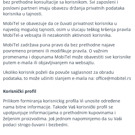
bez prethodne konsultacije sa korisnikom. Svi zaposleni i
poslovni partneri imaju obavezu držanja privatnih podataka
korisnika u tajnosti.
MobiTel se obavezuje da ce čuvati privatnost korisnika u
najvećoj mogućoj tajnosti, osim u slucaju teškog kršenja pravila
MobiTel-a vebsajta ili nezakonitih aktivnosti korisnika.
MobiTel zadržava puna pravo da bez prethodne najave
povremeno promeni ili modifikuje pravila. O važnim
promenama i dopunama MobiTel može obavestiti sve korisnike
putem e-maila ili objavljivanjem na websajtu.
Ukoliko korisnik poželi da povuče saglasnost za obradu
podataka, to može učiniti slanjem e-maila na: office@mobitel.rs
Korisnički profil
Prilikom formiranja korisnickig profila Vi unosite određene
nama bitne informacije. Takode Vaš korisnički profil se
upotpunjuje informacijama o prethodnim kupovinama i
željenim proizvodima. Još jednom napominjemo da su Vaši
podaci strogo čuvani i bezbedni.