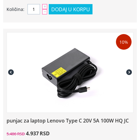
+
DODAJ U KORPU
Količina:
−
10%
punjac za laptop Lenovo Type C 20V 5A 100W HQ JC
4.937
RSD
5.486
RSD