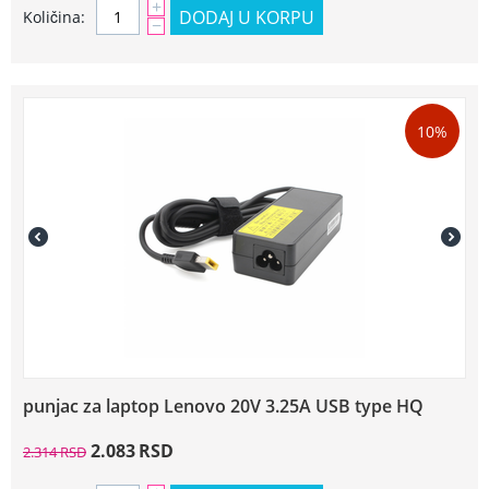
+
DODAJ U KORPU
Količina:
−
10%
punjac za laptop Lenovo 20V 3.25A USB type HQ
2.083
RSD
2.314
RSD