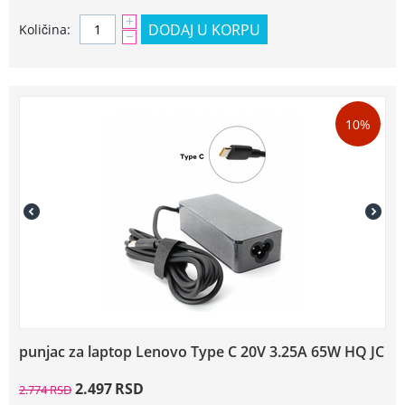
+
DODAJ U KORPU
Količina:
−
10%
punjac za laptop Lenovo Type C 20V 3.25A 65W HQ JC
2.497
RSD
2.774
RSD