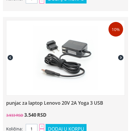
−
10%
punjac za laptop Lenovo 20V 2A Yoga 3 USB
3.540
RSD
3.933
RSD
+
DODAJ U KORPU
Količina: