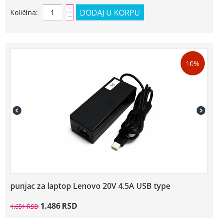
+
DODAJ U KORPU
Količina:
−
10%
punjac za laptop Lenovo 20V 4.5A USB type
1.486
RSD
1.651
RSD