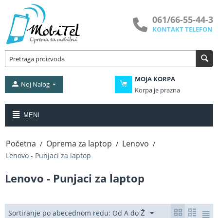
061/66-55-44-3
KONTAKT TELEFON
MOJA KORPA
Noj Nalog
Korpa je prazna
MENI
Početna
Oprema za laptop
Lenovo
/
/
/
Lenovo - Punjaci za laptop
Lenovo - Punjaci za laptop
Sortiranje po abecednom redu: Od A do Ž