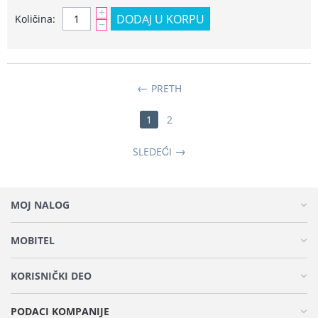
+
DODAJ U KORPU
Količina:
−
PRETH
1
2
SLEDEĆI
MOJ NALOG
MOBITEL
KORISNIČKI DEO
PODACI KOMPANIJE