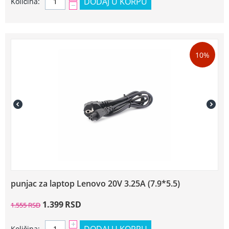
DODAJ U KORPU
Količina:
−
10%
punjac za laptop Lenovo 20V 3.25A (7.9*5.5)
1.399
RSD
1.555
RSD
+
DODAJ U KORPU
Količina: