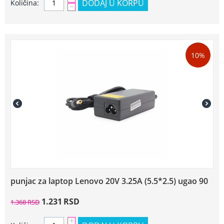
DODAJ U KORPU
Količina:
−
10%
punjac za laptop Lenovo 20V 3.25A (5.5*2.5) ugao 90
1.231
RSD
1.368
RSD
+