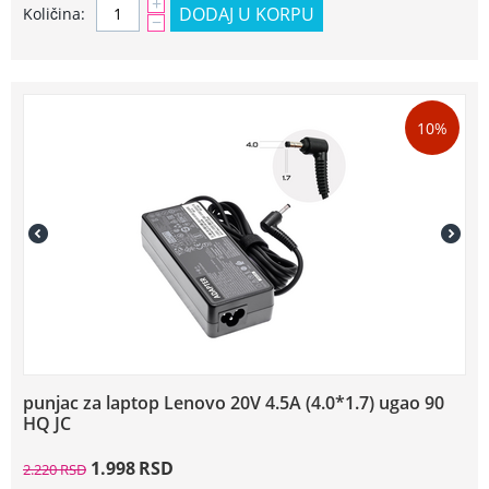
+
DODAJ U KORPU
Količina:
−
10%
punjac za laptop Lenovo 20V 4.5A (4.0*1.7) ugao 90
HQ JC
1.998
RSD
2.220
RSD