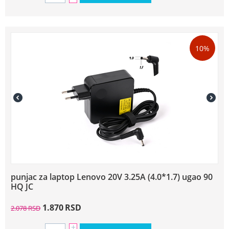
10%
punjac za laptop Lenovo 20V 3.25A (4.0*1.7) ugao 90
HQ JC
1.870
RSD
2.078
RSD
+