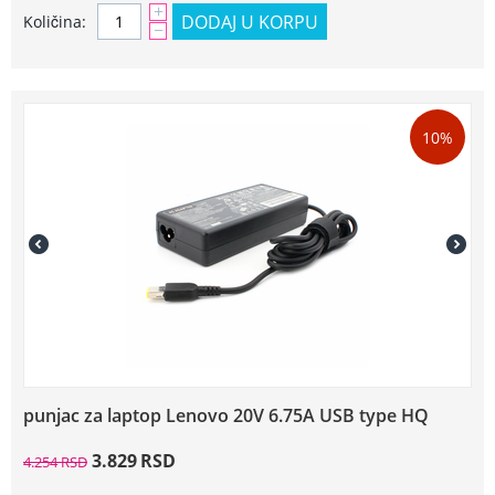
+
DODAJ U KORPU
Količina:
−
10%
punjac za laptop Lenovo 20V 6.75A USB type HQ
3.829
RSD
4.254
RSD