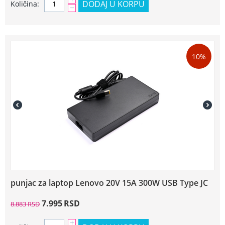
DODAJ U KORPU
Količina:
−
10%
punjac za laptop Lenovo 20V 15A 300W USB Type JC
7.995
RSD
8.883
RSD
+