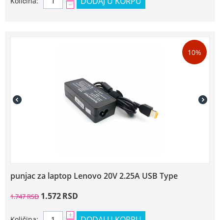
DODAJ U KORPU
Količina:
−
10%
punjac za laptop Lenovo 20V 2.25A USB Type
1.572
RSD
1.747
RSD
+
DODAJ U KORPU
Količina: