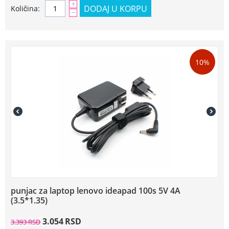
+
DODAJ U KORPU
Količina:
−
10%
punjac za laptop lenovo ideapad 100s 5V 4A
(3.5*1.35)
3.054
RSD
3.393
RSD