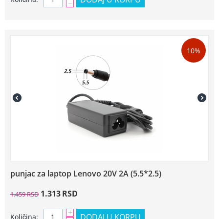
−
10%
punjac za laptop Lenovo 20V 2A (5.5*2.5)
1.313
RSD
1.459
RSD
+
DODAJ U KORPU
Količina: