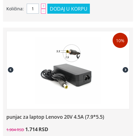
+
DODAJ U KORPU
Količina:
−
10%
punjac za laptop Lenovo 20V 4.5A (7.9*5.5)
1.714
RSD
1.904
RSD