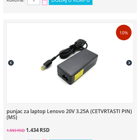
−
10%
punjac za laptop Lenovo 20V 3.25A (CETVRTASTI PIN)
(MS)
1.434
RSD
1.593
RSD