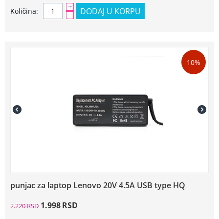
+
DODAJ U KORPU
Količina:
−
10%
punjac za laptop Lenovo 20V 4.5A USB type HQ
1.998
RSD
2.220
RSD