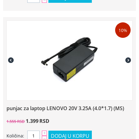
−
10%
punjac za laptop LENOVO 20V 3.25A (4.0*1.7) (MS)
1.399
RSD
1.555
RSD
+
DODAJ U KORPU
Količina:
−