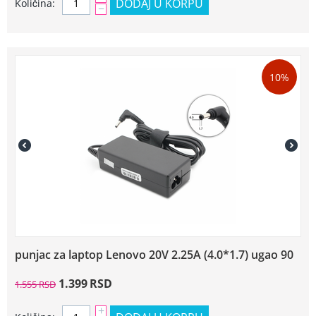
DODAJ U KORPU
Količina:
−
10%
punjac za laptop Lenovo 20V 2.25A (4.0*1.7) ugao 90
1.399
RSD
1.555
RSD
+