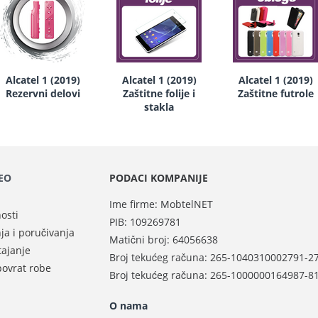
Alcatel 1 (2019)
Alcatel 1 (2019)
Alcatel 1 (2019)
Rezervni delovi
Zaštitne folije i
Zaštitne futrole
stakla
DEO
PODACI KOMPANIJE
Ime firme: MobtelNET
nosti
PIB: 109269781
nja i poručivanja
Matični broj:
64056638
tajanje
Broj tekućeg računa: 265-1040310002791-2
povrat robe
Broj tekućeg računa: 265-1000000164987-8
O nama