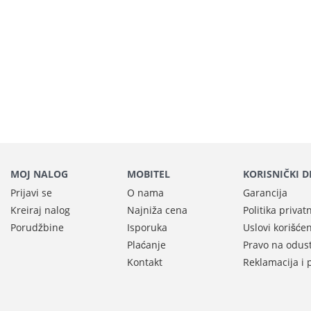
MOJ NALOG
MOBITEL
KORISNIČKI 
Prijavi se
O nama
Garancija
Kreiraj nalog
Najniža cena
Politika privat
Porudžbine
Isporuka
Uslovi korišće
Plaćanje
Pravo na odus
Kontakt
Reklamacija i 