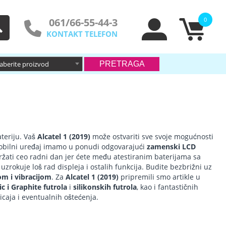
061/66-55-44-3
0
KONTAKT TELEFON
zaberite proizvod
ateriju. Vaš
Alcatel 1 (2019)
može ostvariti sve svoje mogućnosti
mobilni uređaj imamo u ponudi odgovarajući
zamenski LCD
zdržati ceo radni dan jer ćete među atestiranim baterijama sa
zrokuje loš rad displeja i ostalih funkcija. Budite bezbrižni uz
om i vibracijom
. Za
Alcatel 1 (2019)
pripremili smo artikle u
ic i Graphite futrola
i
silikonskih futrola
, kao i fantastičnih
caja i eventualnih oštećenja.