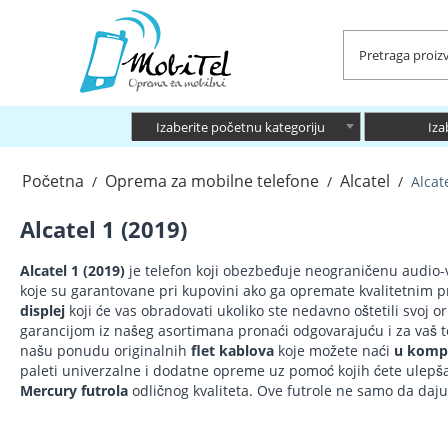
Izaberite početnu kategoriju
Iza
Početna
Oprema za mobilne telefone
Alcatel
/
/
/
Alcat
Alcatel 1 (2019)
Alcatel 1 (2019)
je telefon koji obezbeđuje neograničenu audio-v
koje su garantovane pri kupovini ako ga opremate kvalitetnim
displej
koji će vas obradovati ukoliko ste nedavno oštetili svoj 
garancijom iz našeg asortimana pronaći odgovarajuću i za vaš 
našu ponudu originalnih
flet kablova
koje možete naći
u kompl
paleti univerzalne i dodatne opreme uz pomoć kojih ćete ulepša
Mercury futrola
odličnog kvaliteta. Ove futrole ne samo da daju