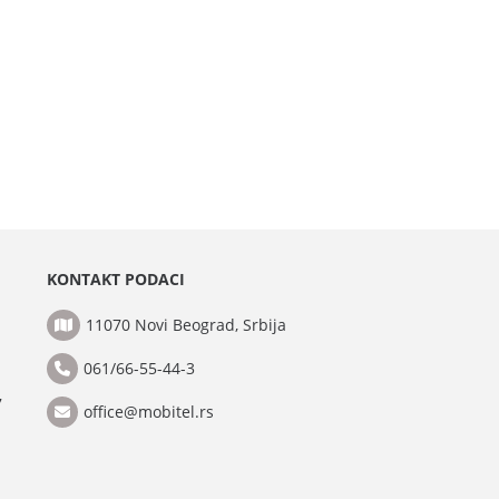
KONTAKT PODACI
11070 Novi Beograd, Srbija
061/66-55-44-3
7
office@mobitel.rs
1