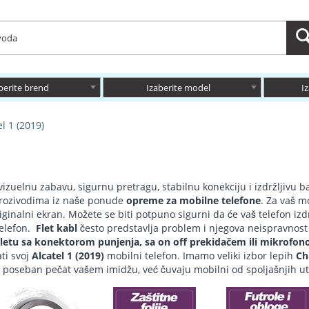
berite brend
Izaberite model
I
el 1 (2019)
izuelnu zabavu, sigurnu pretragu, stabilnu konekciju i izdržljivu b
 prozivodima iz naše ponude
opreme za mobilne telefone
. Za vaš 
originalni ekran. Možete se biti potpuno sigurni da će vaš telefon i
telefon.
Flet kabl
često predstavlja problem i njegova neispravnost u
etu sa konektorom punjenja, sa on off prekidačem ili mikrofon
ti svoj
Alcatel 1 (2019)
mobilni telefon. Imamo veliki izbor lepih
Ch
 poseban pečat vašem imidžu, već čuvaju mobilni od spoljašnjih uti