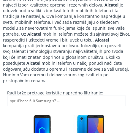
najveći izbor kvalitetne opreme i rezervnih delova.
Alcatel
je
oduvek nudio veliki izbor kvalitetnih mobilnih telefona i ta
tradicija se nastavlja. Ova kompanija konstantno napreduje u
svetu mobilnih telefona, i već sada razmišljaju o sledećem
modelu sa neverovatnim funkcijama koje će ispuniti sve Vaše
potrebe. Uz
Alcatel
mobilni telefon možete dizajnirati svoj život,
rasporediti i uštedeti vreme i biti uvek u toku.
Alcatel
kompanija prati jednostavnu poslovnu folozofiju, da posveti
svoj talenat i tehnologiju stvaranju najkvalitetnijih proizvoda
koji će imati znatan doprinos u globalnom društvu. Ukoliko
posedujete
Alcatel
mobilni telefon u našoj ponudi naći ćete
odgovarajuću dodatnu opremu i rezervne delove za Vaš uređaj.
Nudimo Vam opremu i delove vrhunskog kvaliteta po
pristupačnim cenama.
Radi brže pretrage koristite napredno filtriranje: