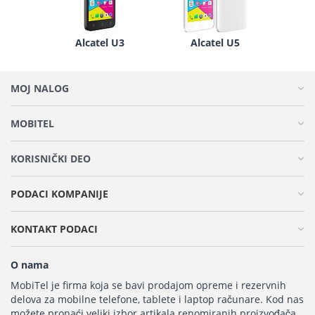
Alcatel U3
Alcatel U5
MOJ NALOG
MOBITEL
KORISNIČKI DEO
PODACI KOMPANIJE
KONTAKT PODACI
O nama
MobiTel je firma koja se bavi prodajom opreme i rezervnih
delova za mobilne telefone, tablete i laptop računare. Kod nas
možete pronaći veliki izbor artikala renomiranih proizvođača