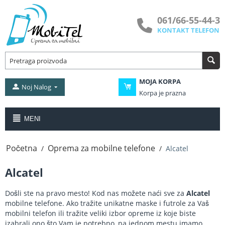
061/66-55-44-3
KONTAKT TELEFON
MOJA KORPA
Noj Nalog
Korpa je prazna
MENI
Početna
Oprema za mobilne telefone
/
/
Alcatel
Alcatel
Došli ste na pravo mesto! Kod nas možete naći sve za
Alcatel
mobilne telefone. Ako tražite unikatne maske i futrole za Vaš
mobilni telefon ili tražite veliki izbor opreme iz koje biste
izabrali ono što Vam je potrebno, na jednom mestu imamo