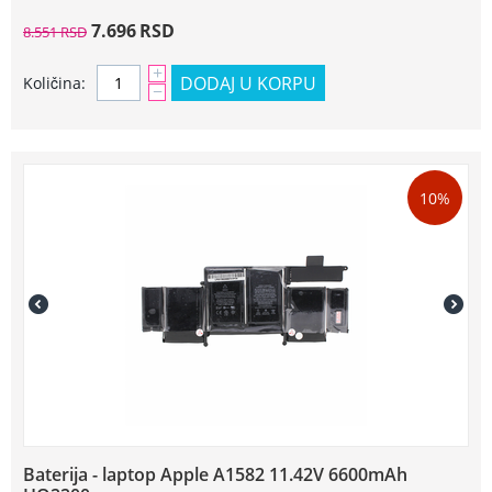
7.696
RSD
8.551
RSD
+
DODAJ U KORPU
Količina:
−
10%
Baterija - laptop Apple A1582 11.42V 6600mAh