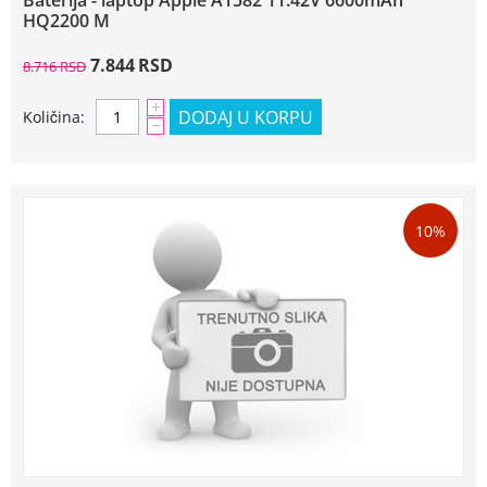
Baterija - laptop Apple A1582 11.42V 6600mAh
HQ2200 M
7.844
RSD
8.716
RSD
+
DODAJ U KORPU
Količina:
−
10%