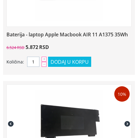
Baterija - laptop Apple Macbook AIR 11 A1375 35Wh
5.872
RSD
6.524
RSD
+
DODAJ U KORPU
Količina:
−
10%