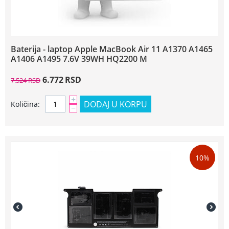
Baterija - laptop Apple MacBook Air 11 A1370 A1465
A1406 A1495 7.6V 39WH HQ2200 M
6.772
RSD
7.524
RSD
+
DODAJ U KORPU
Količina:
−
10%