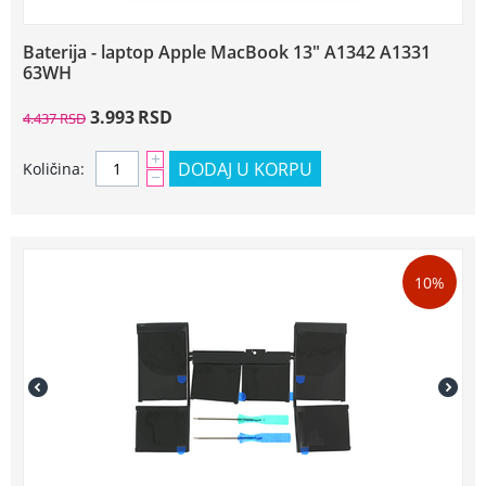
Baterija - laptop Apple MacBook 13" A1342 A1331
63WH
3.993
RSD
4.437
RSD
+
DODAJ U KORPU
Količina:
−
10%