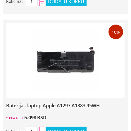
DODAJ U KORPU
Količina:
−
10%
Baterija - laptop Apple A1297 A1383 95WH
5.098
RSD
5.664
RSD
+