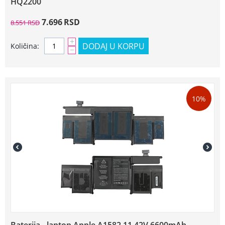
HQ2200
7.696
RSD
8.551
RSD
+
DODAJ U KORPU
Količina:
−
10%