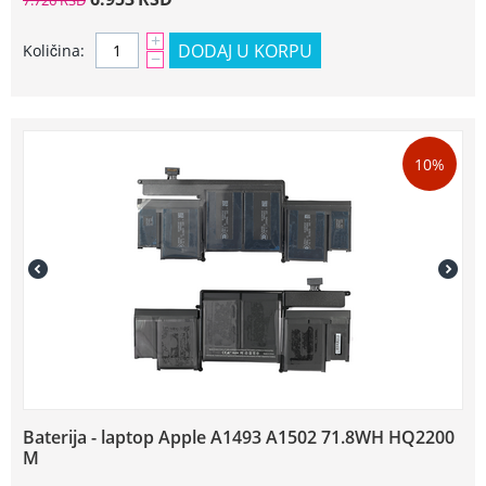
7.726
RSD
+
DODAJ U KORPU
Količina:
−
10%
Baterija - laptop Apple A1493 A1502 71.8WH HQ2200
M