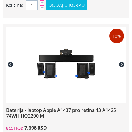
+
DODAJ U KORPU
Količina:
−
10%
Baterija - laptop Apple A1437 pro retina 13 A1425
74WH HQ2200 M
7.696
RSD
8.551
RSD