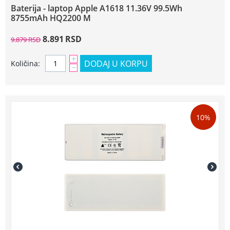
Baterija - laptop Apple A1618 11.36V 99.5Wh
8755mAh HQ2200 M
8.891
RSD
9.879
RSD
+
DODAJ U KORPU
Količina:
−
10%