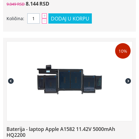
8.144
RSD
9.049
RSD
+
DODAJ U KORPU
Količina:
−
10%
Baterija - laptop Apple A1582 11.42V 5000mAh
HQ2200