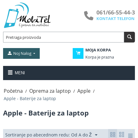
061/66-55-44-3
KONTAKT TELEFON
MOJA KORPA
Noj Nalog
Korpa je prazna
MENI
Početna
Oprema za laptop
Apple
/
/
/
Apple - Baterije za laptop
Apple - Baterije za laptop
Sortiranje po abecednom redu: Od A do Ž