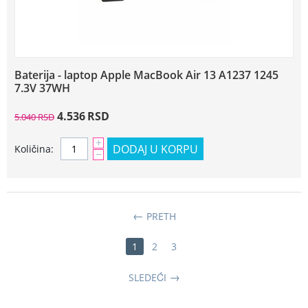
Baterija - laptop Apple MacBook Air 13 A1237 1245
7.3V 37WH
4.536
RSD
5.040
RSD
+
DODAJ U KORPU
Količina:
−
PRETH
1
2
3
SLEDEĆI