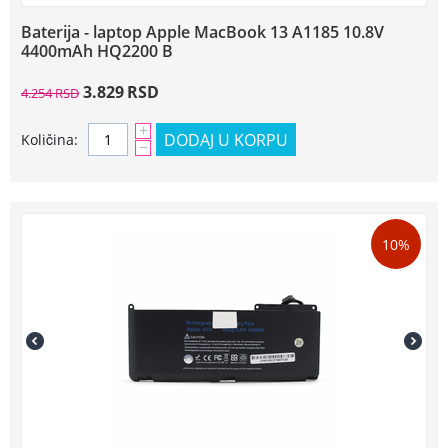
Baterija - laptop Apple MacBook 13 A1185 10.8V
4400mAh HQ2200 B
3.829
RSD
4.254
RSD
+
DODAJ U KORPU
Količina:
−
10%