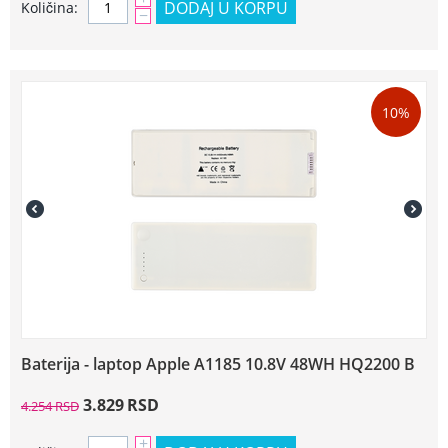
DODAJ U KORPU
Količina:
−
10%
Baterija - laptop Apple A1185 10.8V 48WH HQ2200 B
3.829
RSD
4.254
RSD
+