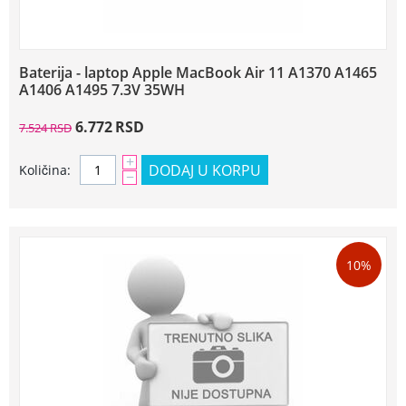
Baterija - laptop Apple MacBook Air 11 A1370 A1465
A1406 A1495 7.3V 35WH
6.772
RSD
7.524
RSD
+
DODAJ U KORPU
Količina:
−
10%