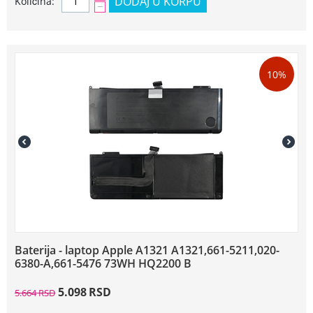
DODAJ U KORPU
Količina:
−
10%
Baterija - laptop Apple A1321 A1321,661-5211,020-
6380-A,661-5476 73WH HQ2200 B
5.098
RSD
5.664
RSD