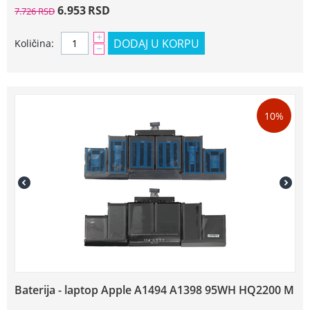
6.953
RSD
7.726
RSD
+
DODAJ U KORPU
Količina:
−
10%
Baterija - laptop Apple A1494 A1398 95WH HQ2200 M