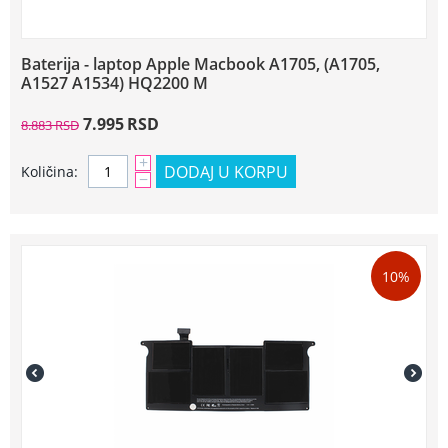
Baterija - laptop Apple Macbook A1705, (A1705,
A1527 A1534) HQ2200 M
7.995
RSD
8.883
RSD
+
DODAJ U KORPU
Količina:
−
10%