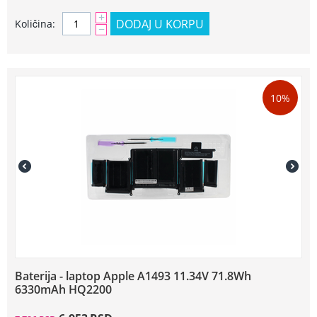
+
DODAJ U KORPU
Količina:
−
10%
Baterija - laptop Apple A1493 11.34V 71.8Wh
6330mAh HQ2200