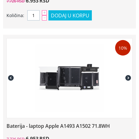
6.953
RSD
7.726
RSD
+
DODAJ U KORPU
Količina:
−
10%
Baterija - laptop Apple A1493 A1502 71.8WH
6.953
RSD