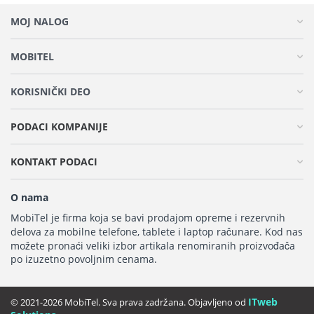
MOJ NALOG
MOBITEL
KORISNIČKI DEO
PODACI KOMPANIJE
KONTAKT PODACI
O nama
MobiTel je firma koja se bavi prodajom opreme i rezervnih
delova za mobilne telefone, tablete i laptop računare. Kod nas
možete pronaći veliki izbor artikala renomiranih proizvođača
po izuzetno povoljnim cenama.
ITweb
© 2021-2026 MobiTel. Sva prava zadržana. Objavljeno od