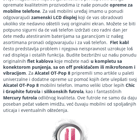
opremate kvalitetnim prozivodima iz naše ponude
opreme za
mobilne telefone
. Za vaš mobilni uređaj imamo u ponudi
odgovarajući
zamenski LCD displej
koji će vas obradovati
ukoliko ste nedavno oštetili svoj originalni ekran. Možete se biti
potpuno sigurni da će vaš telefon izdržati ceo radni dan jer
ćete među atestiranim baterijama sa garancijom iz našeg
asortimana pronaći odgovarajuću i za vaš telefon.
Flet kabl
često predstavlja problem i njegova neispravnost uzrokuje loš
rad displeja i ostalih funkcija. Budite bezbrižni uz našu ponudu
originalnih
flet kablova
koje možete naći
u kompletu sa
konektorom punjenja, sa on off prekidačem ili mikrofonom i
vibracijom
. Za
Alcatel OT-Pop 8
pripremili smo artikle u paleti
univerzalne i dodatne opreme uz pomoć kojih ćete ulepšati svoj
Alcatel OT-Pop 8
mobilni telefon. Imamo veliki izbor lepih
Chic
i Graphite futrola
i
silikonskih futrola
, kao i fantastičnih
Mercury futrola
odličnog kvaliteta. Ove futrole ne samo da daju
poseban pečat vašem imidžu, već čuvaju mobilni od spoljašnjih
uticaja i eventualnih oštećenja.