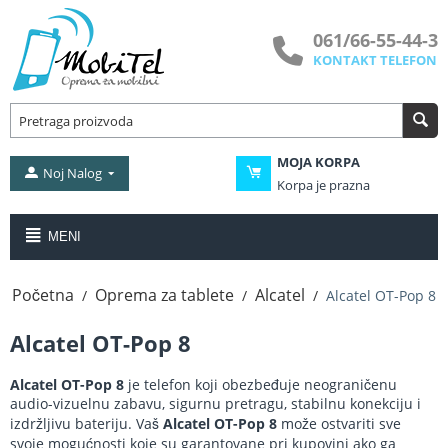
061/66-55-44-3
KONTAKT TELEFON
MOJA KORPA
Noj Nalog
Korpa je prazna
MENI
Početna
Oprema za tablete
Alcatel
/
/
/
Alcatel OT-Pop 8
Alcatel OT-Pop 8
Alcatel OT-Pop 8
je telefon koji obezbeđuje neograničenu
audio-vizuelnu zabavu, sigurnu pretragu, stabilnu konekciju i
izdržljivu bateriju. Vaš
Alcatel OT-Pop 8
može ostvariti sve
svoje mogućnosti koje su garantovane pri kupovini ako ga