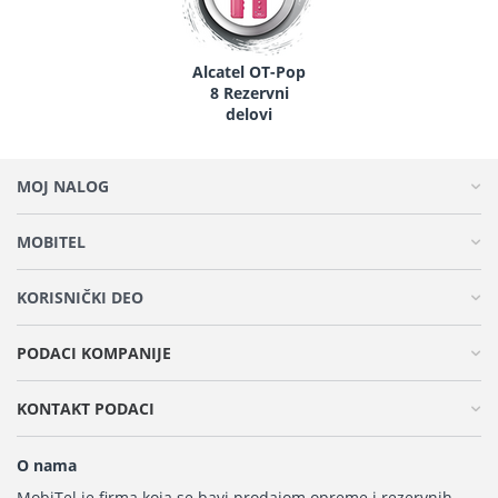
Alcatel OT-Pop
8 Rezervni
delovi
MOJ NALOG
MOBITEL
KORISNIČKI DEO
PODACI KOMPANIJE
KONTAKT PODACI
O nama
MobiTel je firma koja se bavi prodajom opreme i rezervnih