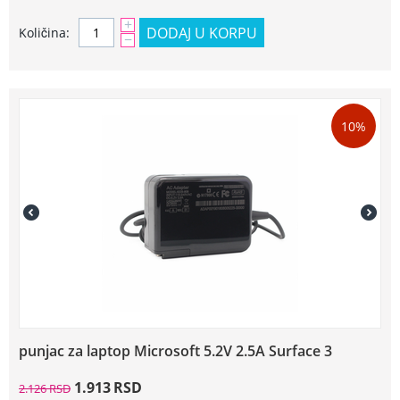
+
DODAJ U KORPU
Količina:
−
10%
punjac za laptop Microsoft 5.2V 2.5A Surface 3
1.913
RSD
2.126
RSD