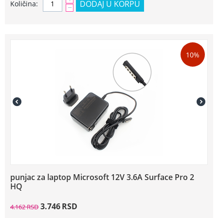
DODAJ U KORPU
Količina:
−
10%
punjac za laptop Microsoft 12V 3.6A Surface Pro 2
HQ
3.746
RSD
4.162
RSD