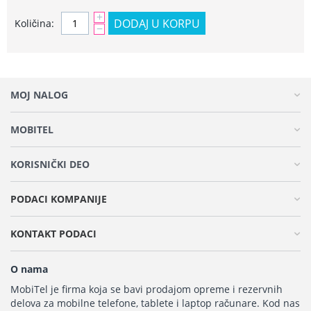
+
DODAJ U KORPU
Količina:
−
MOJ NALOG
MOBITEL
KORISNIČKI DEO
PODACI KOMPANIJE
KONTAKT PODACI
O nama
MobiTel je firma koja se bavi prodajom opreme i rezervnih
delova za mobilne telefone, tablete i laptop računare. Kod nas