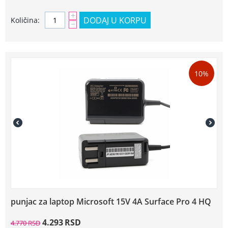
+
DODAJ U KORPU
Količina:
−
10%
punjac za laptop Microsoft 15V 4A Surface Pro 4 HQ
4.293
RSD
4.770
RSD