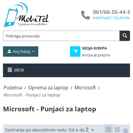
061/66-55-44-3
KONTAKT TELEFON
MOJA KORPA
Noj Nalog
Korpa je prazna
MENI
Početna
Oprema za laptop
Microsoft
/
/
/
Microsoft - Punjaci za laptop
Microsoft - Punjaci za laptop
Sortiranje po abecednom redu: Od A do Ž