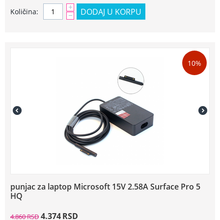
+
DODAJ U KORPU
Količina:
−
10%
punjac za laptop Microsoft 15V 2.58A Surface Pro 5
HQ
4.374
RSD
4.860
RSD